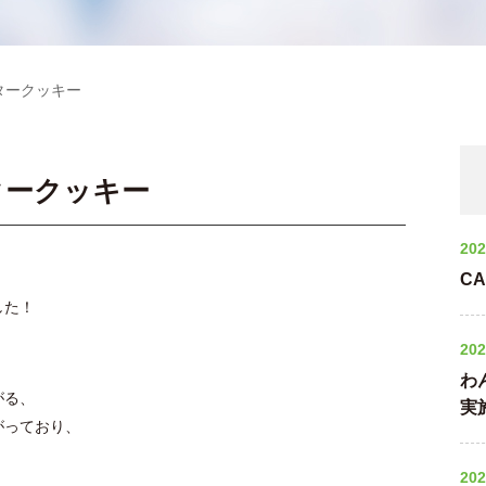
タークッキー
タークッキー
202
C
した！
202
わ
がる、
実
がっており、
202